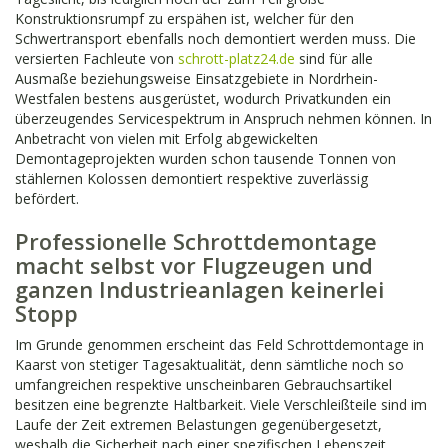
Konstruktionsrumpf zu erspähen ist, welcher für den
Schwertransport ebenfalls noch demontiert werden muss. Die
versierten Fachleute von
schrott-platz24.de
sind für alle
Ausmaße beziehungsweise Einsatzgebiete in Nordrhein-
Westfalen bestens ausgerüstet, wodurch Privatkunden ein
überzeugendes Servicespektrum in Anspruch nehmen können. In
Anbetracht von vielen mit Erfolg abgewickelten
Demontageprojekten wurden schon tausende Tonnen von
stählernen Kolossen demontiert respektive zuverlässig
befördert.
Professionelle Schrottdemontage
macht selbst vor Flugzeugen und
ganzen Industrieanlagen keinerlei
Stopp
Im Grunde genommen erscheint das Feld Schrottdemontage in
Kaarst von stetiger Tagesaktualität, denn sämtliche noch so
umfangreichen respektive unscheinbaren Gebrauchsartikel
besitzen eine begrenzte Haltbarkeit. Viele Verschleißteile sind im
Laufe der Zeit extremen Belastungen gegenübergesetzt,
weshalb die Sicherheit nach einer spezifischen Lebenszeit