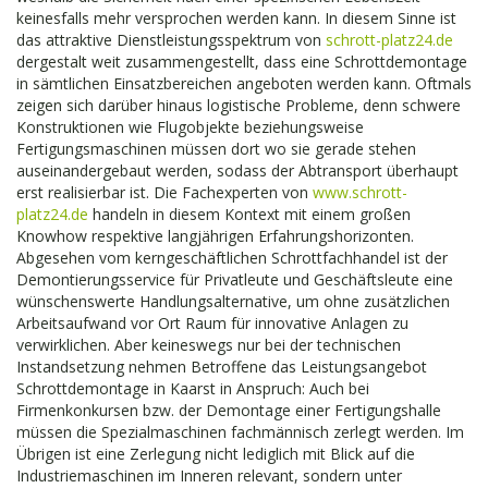
keinesfalls mehr versprochen werden kann. In diesem Sinne ist
das attraktive Dienstleistungsspektrum von
schrott-platz24.de
dergestalt weit zusammengestellt, dass eine Schrottdemontage
in sämtlichen Einsatzbereichen angeboten werden kann. Oftmals
zeigen sich darüber hinaus logistische Probleme, denn schwere
Konstruktionen wie Flugobjekte beziehungsweise
Fertigungsmaschinen müssen dort wo sie gerade stehen
auseinandergebaut werden, sodass der Abtransport überhaupt
erst realisierbar ist. Die Fachexperten von
www.schrott-
platz24.de
handeln in diesem Kontext mit einem großen
Knowhow respektive langjährigen Erfahrungshorizonten.
Abgesehen vom kerngeschäftlichen Schrottfachhandel ist der
Demontierungsservice für Privatleute und Geschäftsleute eine
wünschenswerte Handlungsalternative, um ohne zusätzlichen
Arbeitsaufwand vor Ort Raum für innovative Anlagen zu
verwirklichen. Aber keineswegs nur bei der technischen
Instandsetzung nehmen Betroffene das Leistungsangebot
Schrottdemontage in Kaarst in Anspruch: Auch bei
Firmenkonkursen bzw. der Demontage einer Fertigungshalle
müssen die Spezialmaschinen fachmännisch zerlegt werden. Im
Übrigen ist eine Zerlegung nicht lediglich mit Blick auf die
Industriemaschinen im Inneren relevant, sondern unter